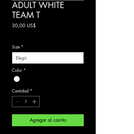
ADULT WHITE
TEAM T
Precio
30,00 US$
Impuesto excluido
Size
*
Color
*
Cantidad
*
Agregar al carrito