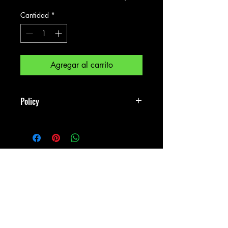
Cantidad
*
Agregar al carrito
Policy
Because this item is a custom order, all
purchases are final.
© 2023 por NJ SEA DRAGONS